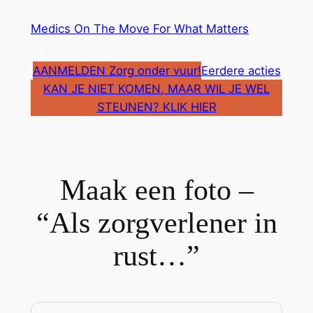
Ga
Medics On The Move For What Matters
naar
de
inhoud
AANMELDEN Zorg onder vuur!
Eerdere acties
KAN JE NIET KOMEN, MAAR WIL JE WEL
STEUNEN? KLIK HIER
Maak een foto –
“Als zorgverlener in
rust…”